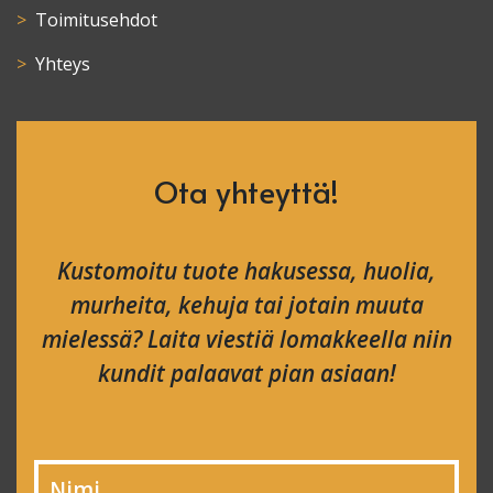
Toimitusehdot
Yhteys
Ota yhteyttä!
Kustomoitu tuote hakusessa, huolia,
murheita, kehuja tai jotain muuta
mielessä? Laita viestiä lomakkeella niin
kundit palaavat pian asiaan!