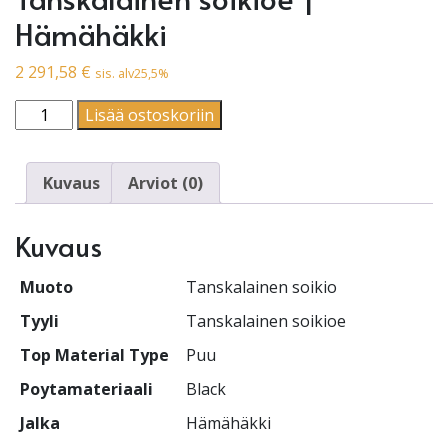
Hämähäkki
2 291,58
€
sis. alv25,5%
Tanskalainen soikio | Tanskalainen soikioe | Hämähäkki
Lisää ostoskoriin
Kuvaus
Arviot (0)
Kuvaus
Muoto
Tanskalainen soikio
Tyyli
Tanskalainen soikioe
Top Material Type
Puu
Poytamateriaali
Black
Jalka
Hämähäkki