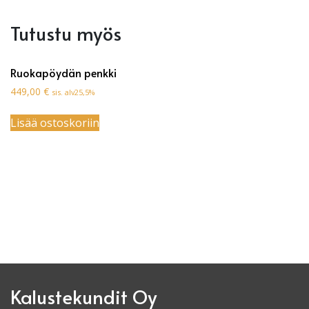
Tutustu myös
Ruokapöydän penkki
449,00
€
sis. alv25,5%
Lisää ostoskoriin
Kalustekundit Oy