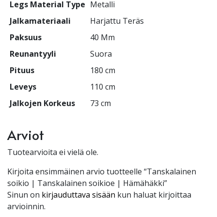
Legs Material Type
Metalli
Jalkamateriaali
Harjattu Teräs
Paksuus
40 Mm
Reunantyyli
Suora
Pituus
180 cm
Leveys
110 cm
Jalkojen Korkeus
73 cm
Arviot
Tuotearvioita ei vielä ole.
Kirjoita ensimmäinen arvio tuotteelle “Tanskalainen
soikio | Tanskalainen soikioe | Hämähäkki”
Sinun on
kirjauduttava sisään
kun haluat kirjoittaa
arvioinnin.