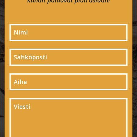
kundit palaavat pian asiaan!