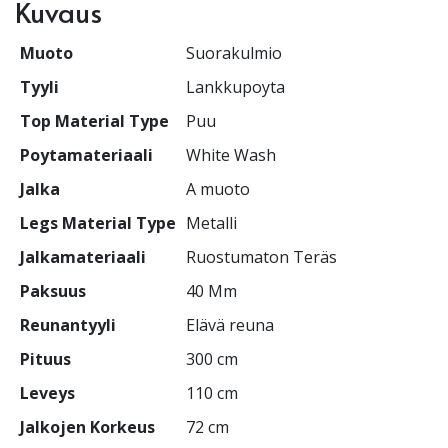
Kuvaus
Muoto
Suorakulmio
Tyyli
Lankkupoyta
Top Material Type
Puu
Poytamateriaali
White Wash
Jalka
A muoto
Legs Material Type
Metalli
Jalkamateriaali
Ruostumaton Teräs
Paksuus
40 Mm
Reunantyyli
Elävä reuna
Pituus
300 cm
Leveys
110 cm
Jalkojen Korkeus
72 cm