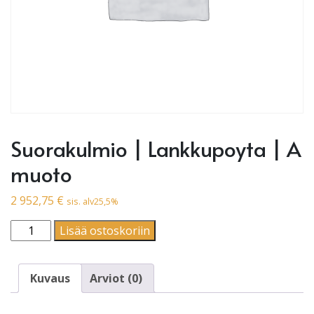
Suorakulmio | Lankkupoyta | A
muoto
2 952,75
€
sis. alv25,5%
Suorakulmio | Lankkupoyta | A muoto määrä
Lisää ostoskoriin
Kuvaus
Arviot (0)