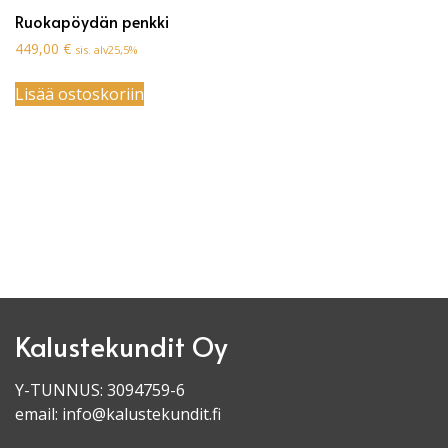
Ruokapöydän penkki
449,00
€
sis. alv25,5%
Lisää ostoskoriin
Kalustekundit Oy
Y-TUNNUS: 3094759-6
email:
info@kalustekundit.fi