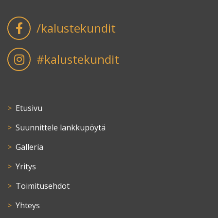
/kalustekundit
#kalustekundit
Etusivu
Suunnittele lankkupöytä
Galleria
Yritys
Toimitusehdot
Yhteys