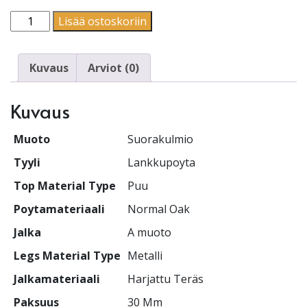
Suorakulmio | Lankkupoyta | A muoto määrä
Lisää ostoskoriin
Kuvaus
Arviot (0)
Kuvaus
Muoto
Suorakulmio
Tyyli
Lankkupoyta
Top Material Type
Puu
Poytamateriaali
Normal Oak
Jalka
A muoto
Legs Material Type
Metalli
Jalkamateriaali
Harjattu Teräs
Paksuus
30 Mm