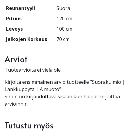
Reunantyyli
Suora
Pituus
120 cm
Leveys
100 cm
Jalkojen Korkeus
70 cm
Arviot
Tuotearvioita ei vielä ole.
Kirjoita ensimmäinen arvio tuotteelle “Suorakulmio |
Lankkupoyta | A muoto”
Sinun on
kirjauduttava sisään
kun haluat kirjoittaa
arvioinnin.
Tutustu myös