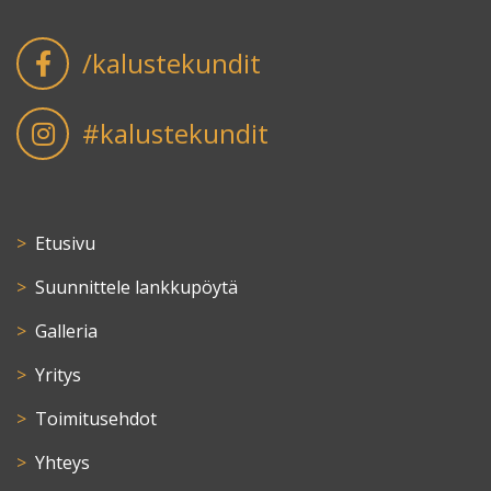
/kalustekundit
#kalustekundit
Etusivu
Suunnittele lankkupöytä
Galleria
Yritys
Toimitusehdot
Yhteys