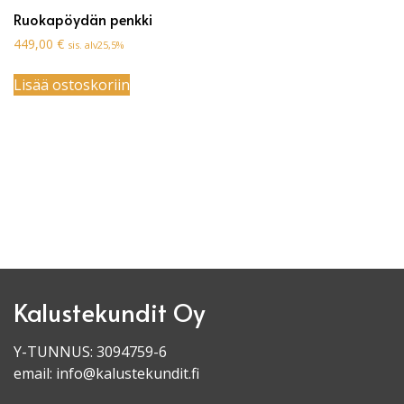
Ruokapöydän penkki
449,00
€
sis. alv25,5%
Lisää ostoskoriin
Kalustekundit Oy
Y-TUNNUS: 3094759-6
email:
info@kalustekundit.fi