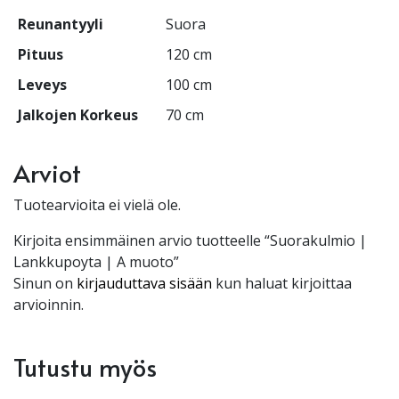
Reunantyyli
Suora
Pituus
120 cm
Leveys
100 cm
Jalkojen Korkeus
70 cm
Arviot
Tuotearvioita ei vielä ole.
Kirjoita ensimmäinen arvio tuotteelle “Suorakulmio |
Lankkupoyta | A muoto”
Sinun on
kirjauduttava sisään
kun haluat kirjoittaa
arvioinnin.
Tutustu myös