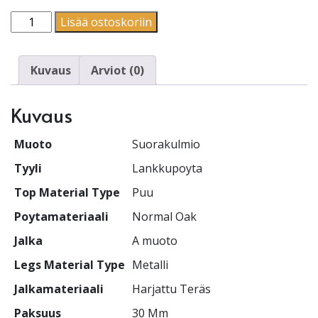
Suorakulmio | Lankkupoyta | A muoto määrä
Lisää ostoskoriin
Kuvaus
Arviot (0)
Kuvaus
Muoto
Suorakulmio
Tyyli
Lankkupoyta
Top Material Type
Puu
Poytamateriaali
Normal Oak
Jalka
A muoto
Legs Material Type
Metalli
Jalkamateriaali
Harjattu Teräs
Paksuus
30 Mm