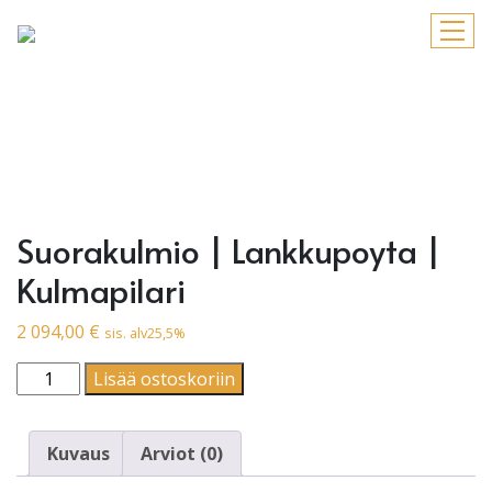
Suorakulmio | Lankkupoyta |
Kulmapilari
2 094,00
€
sis. alv25,5%
Suorakulmio | Lankkupoyta | Kulmapilari määrä
Lisää ostoskoriin
Kuvaus
Arviot (0)