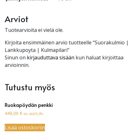
Arviot
Tuotearvioita ei vielä ole.
Kirjoita ensimmäinen arvio tuotteelle “Suorakulmio |
Lankkupoyta | Kulmapilari”
Sinun on
kirjauduttava sisään
kun haluat kirjoittaa
arvioinnin.
Tutustu myös
Ruokapöydän penkki
449,00
€
sis. alv25,5%
Lisää ostoskoriin