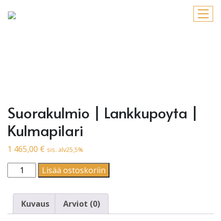
Suorakulmio | Lankkupoyta |
Kulmapilari
1 465,00
€
sis. alv25,5%
Suorakulmio | Lankkupoyta | Kulmapilari määrä
Lisää ostoskoriin
Kuvaus
Arviot (0)