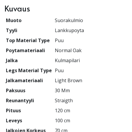
Kuvaus
Muoto
Suorakulmio
Tyyli
Lankkupoyta
Top Material Type
Puu
Poytamateriaali
Normal Oak
Jalka
Kulmapilari
Legs Material Type
Puu
Jalkamateriaali
Light Brown
Paksuus
30 Mm
Reunantyyli
Straigth
Pituus
120 cm
Leveys
100 cm
Jalkojen Korkeus
70 cm