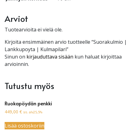
Arviot
Tuotearvioita ei vielä ole.
Kirjoita ensimmäinen arvio tuotteelle “Suorakulmio |
Lankkupoyta | Kulmapilari”
Sinun on
kirjauduttava sisään
kun haluat kirjoittaa
arvioinnin.
Tutustu myös
Ruokapöydän penkki
449,00
€
sis. alv25,5%
Lisää ostoskoriin