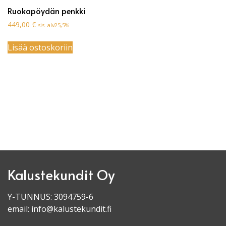
Ruokapöydän penkki
449,00
€
sis. alv25,5%
Lisää ostoskoriin
Kalustekundit Oy
Y-TUNNUS: 3094759-6
email:
info@kalustekundit.fi