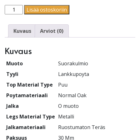
Suorakulmio | Lankkupoyta | O muoto määrä
Lisää ostoskoriin
Kuvaus
Arviot (0)
Kuvaus
Muoto
Suorakulmio
Tyyli
Lankkupoyta
Top Material Type
Puu
Poytamateriaali
Normal Oak
Jalka
O muoto
Legs Material Type
Metalli
Jalkamateriaali
Ruostumaton Teräs
Paksuus
30 Mm