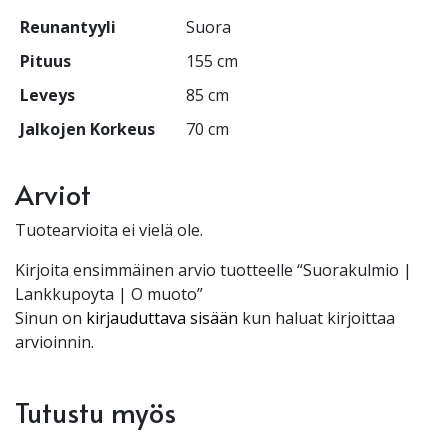
Reunantyyli
Suora
Pituus
155 cm
Leveys
85 cm
Jalkojen Korkeus
70 cm
Arviot
Tuotearvioita ei vielä ole.
Kirjoita ensimmäinen arvio tuotteelle “Suorakulmio |
Lankkupoyta | O muoto”
Sinun on
kirjauduttava sisään
kun haluat kirjoittaa
arvioinnin.
Tutustu myös