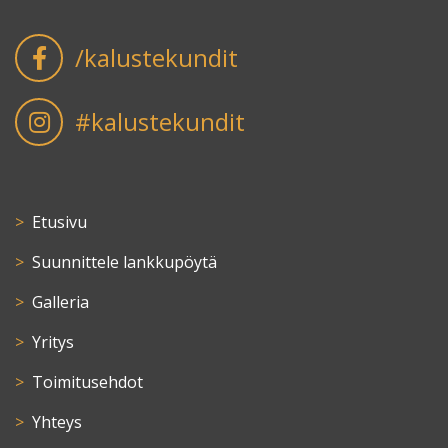
/kalustekundit
#kalustekundit
Etusivu
Suunnittele lankkupöytä
Galleria
Yritys
Toimitusehdot
Yhteys