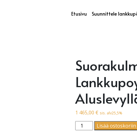
Etusivu
Suunnittele lankkup
Suorakulm
Lankkupoyt
Aluslevyll
1 465,00
€
sis. alv25,5%
Suorakulmio | Lankkupoyta 
Lisää ostoskoriin