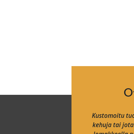
O
Kustomoitu tuo
kehuja tai jot