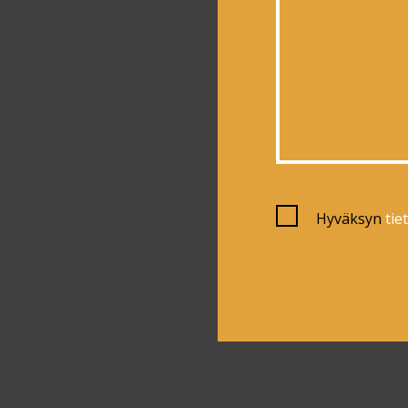
Hyväksyn
tie