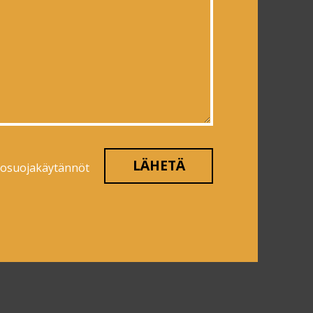
tosuojakäytännöt