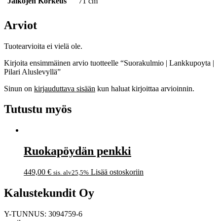
Jalkojen Korkeus
71 cm
Arviot
Tuotearvioita ei vielä ole.
Kirjoita ensimmäinen arvio tuotteelle “Suorakulmio | Lankkupoyta |
Pilari Aluslevyllä”
Sinun on
kirjauduttava sisään
kun haluat kirjoittaa arvioinnin.
Tutustu myös
Ruokapöydän penkki
449,00
€
Lisää ostoskoriin
sis. alv25,5%
Kalustekundit Oy
Y-TUNNUS: 3094759-6