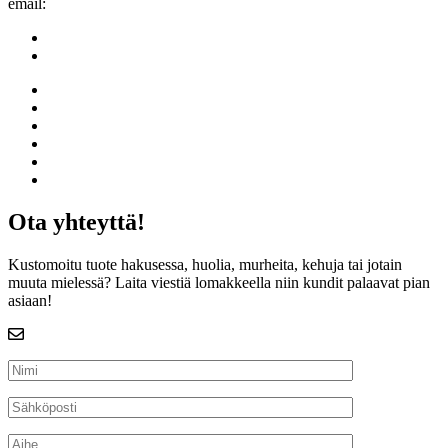
email:
info@kalustekundit.fi
/kalustekundit
#kalustekundit
Etusivu
Suunnittele lankkupöytä
Galleria
Yritys
Toimitusehdot
Yhteys
Ota yhteyttä!
Kustomoitu tuote hakusessa, huolia, murheita, kehuja tai jotain
muuta mielessä? Laita viestiä lomakkeella niin kundit palaavat pian
asiaan!