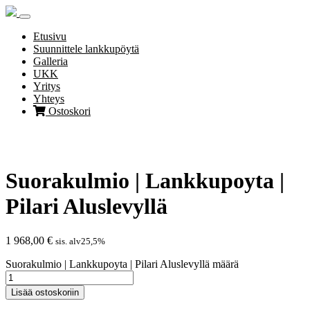
Skip
to
content
Etusivu
Suunnittele lankkupöytä
Galleria
UKK
Yritys
Yhteys
Ostoskori
Suorakulmio | Lankkupoyta |
Pilari Aluslevyllä
1 968,00
€
sis. alv25,5%
Suorakulmio | Lankkupoyta | Pilari Aluslevyllä määrä
Lisää ostoskoriin