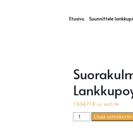
Etusivu
Suunnittele lankkup
Suorakulm
Lankkupoy
1 634,71
€
sis. alv25,5%
Suorakulmio | Lankkupoyt
Lisää ostoskoriin