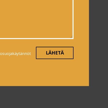
tosuojakäytännöt