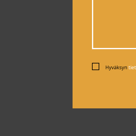
Hyväksyn
tie