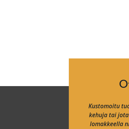
O
Kustomoitu tuo
kehuja tai jot
lomakkeella ni