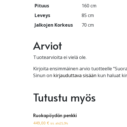
Pituus
160 cm
Leveys
85 cm
Jalkojen Korkeus
70 cm
Arviot
Tuotearvioita ei vielä ole.
Kirjoita ensimmäinen arvio tuotteelle “Suo
Sinun on
kirjauduttava sisään
kun haluat kir
Tutustu myös
Ruokapöydän penkki
449,00
€
sis. alv25,5%