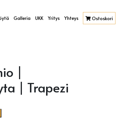
öytä
Galleria
UKK
Yritys
Yhteys
Ostoskori
io |
ta | Trapezi
a | Trapezi määrä