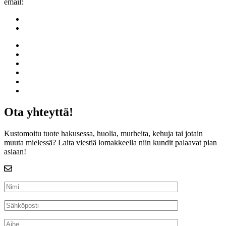
email:
info@kalustekundit.fi
/kalustekundit
#kalustekundit
Etusivu
Suunnittele lankkupöytä
Galleria
Yritys
Toimitusehdot
Yhteys
Ota yhteyttä!
Kustomoitu tuote hakusessa, huolia, murheita, kehuja tai jotain
muuta mielessä? Laita viestiä lomakkeella niin kundit palaavat pian
asiaan!