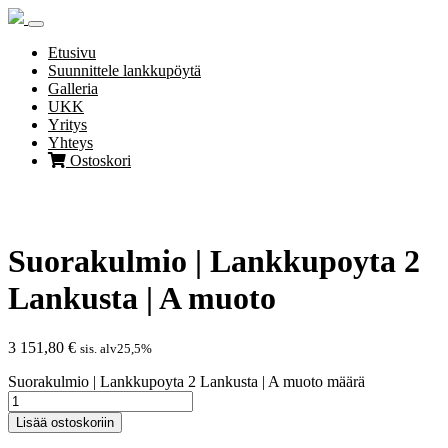
Skip
to
content
Etusivu
Suunnittele lankkupöytä
Galleria
UKK
Yritys
Yhteys
Ostoskori
Suorakulmio | Lankkupoyta 2
Lankusta | A muoto
3 151,80
€
sis. alv25,5%
Suorakulmio | Lankkupoyta 2 Lankusta | A muoto määrä
Lisää ostoskoriin