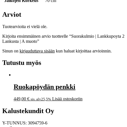
Jalkojen Korkeus
70 cm
Arviot
Tuotearvioita ei vielä ole.
Kirjoita ensimmäinen arvio tuotteelle “Suorakulmio | Lankkupoyta 2
Lankusta | A muoto”
Sinun on
kirjauduttava sisään
kun haluat kirjoittaa arvioinnin.
Tutustu myös
Ruokapöydän penkki
449,00
€
Lisää ostoskoriin
sis. alv25,5%
Kalustekundit Oy
Y-TUNNUS: 3094759-6