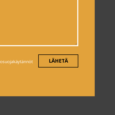
tosuojakäytännöt