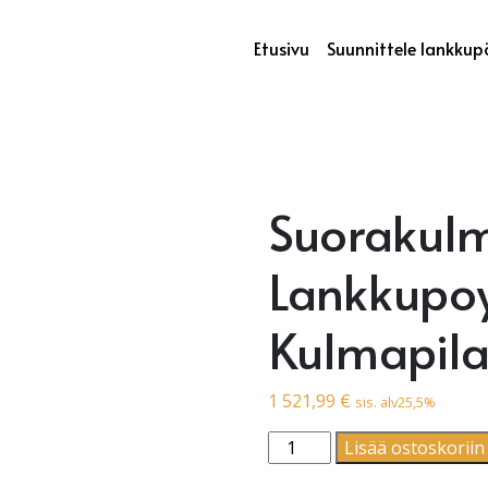
Etusivu
Suunnittele lankkup
Suorakulm
Lankkupoy
Kulmapila
1 521,99
€
sis. alv25,5%
Suorakulmio | Lankkupoyta
Lisää ostoskoriin