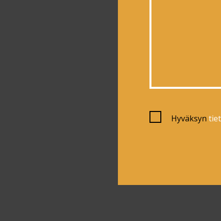
Hyväksyn
tie