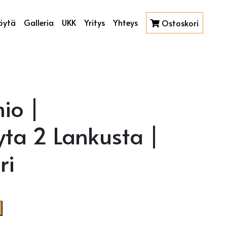
öytä
Galleria
UKK
Yritys
Yhteys
Ostoskori
io |
ta 2 Lankusta |
ri
 2 Lankusta | Kulmapilari määrä