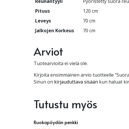
Reunantyyli
Pyöristetty suora re
Pituus
120 cm
Leveys
70 cm
Jalkojen Korkeus
70 cm
Arviot
Tuotearvioita ei vielä ole.
Kirjoita ensimmäinen arvio tuotteelle “Suo
Sinun on
kirjauduttava sisään
kun haluat kir
Tutustu myös
Ruokapöydän penkki