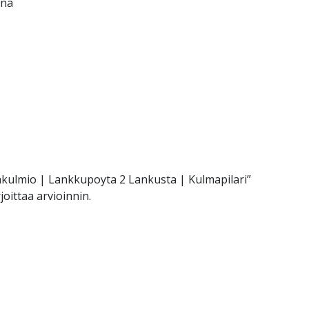
una
rakulmio | Lankkupoyta 2 Lankusta | Kulmapilari”
joittaa arvioinnin.