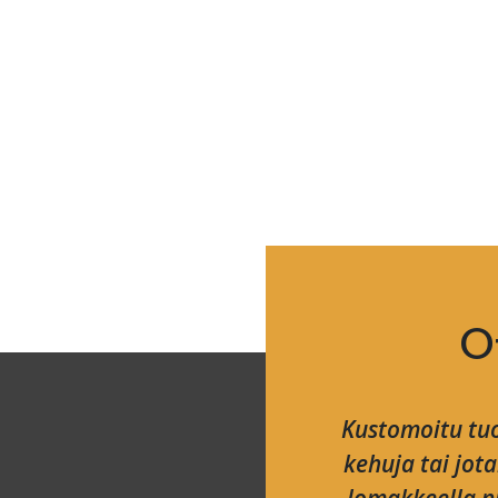
O
Kustomoitu tuo
kehuja tai jot