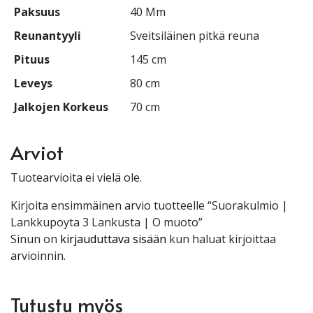
Paksuus
40 Mm
Reunantyyli
Sveitsiläinen pitkä reuna
Pituus
145 cm
Leveys
80 cm
Jalkojen Korkeus
70 cm
Arviot
Tuotearvioita ei vielä ole.
Kirjoita ensimmäinen arvio tuotteelle “Suorakulmio |
Lankkupoyta 3 Lankusta | O muoto”
Sinun on
kirjauduttava sisään
kun haluat kirjoittaa
arvioinnin.
Tutustu myös