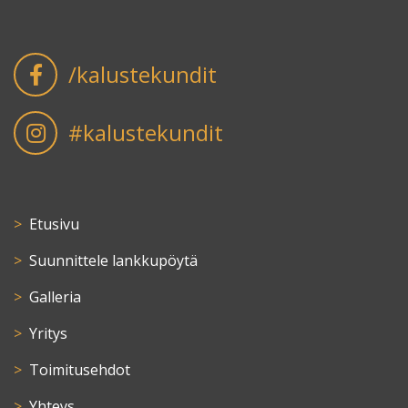
/kalustekundit
#kalustekundit
Etusivu
Suunnittele lankkupöytä
Galleria
Yritys
Toimitusehdot
Yhteys