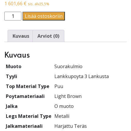
1 601,66
€
sis. alv25,5%
Suorakulmio | Lankkupoyta 3 Lankusta | O muoto määrä
Lisää ostoskoriin
Kuvaus
Arviot (0)
Kuvaus
Muoto
Suorakulmio
Tyyli
Lankkupoyta 3 Lankusta
Top Material Type
Puu
Poytamateriaali
Light Brown
Jalka
O muoto
Legs Material Type
Metalli
Jalkamateriaali
Harjattu Teräs