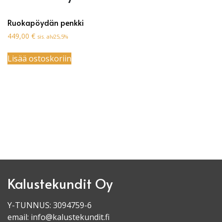
Ruokapöydän penkki
449,00
€
sis. alv25,5%
Lisää ostoskoriin
Kalustekundit Oy
Y-TUNNUS: 3094759-6
email:
info@kalustekundit.fi