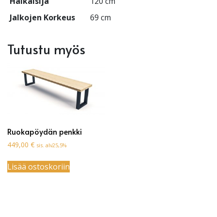
Halkaisija
120 cm
Jalkojen Korkeus
69 cm
Tutustu myös
Ruokapöydän penkki
449,00
€
sis. alv25,5%
Lisää ostoskoriin