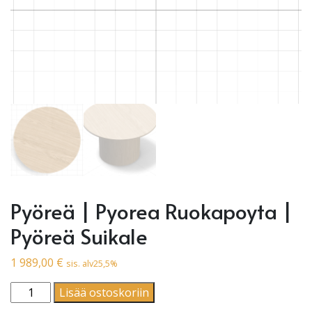
Pyöreä | Pyorea Ruokapoyta |
Pyöreä Suikale
1 989,00
€
sis. alv25,5%
Pyöreä | Pyorea Ruokapoyta | Pyöreä Suikale määrä
Lisää ostoskoriin