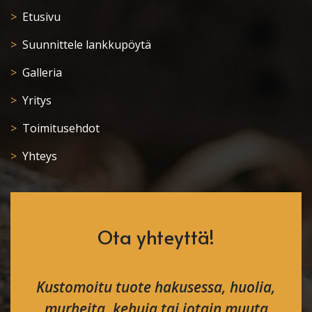
Etusivu
Suunnittele lankkupöytä
Galleria
Yritys
Toimitusehdot
Yhteys
Ota yhteyttä!
Kustomoitu tuote hakusessa, huolia,
murheita, kehuja tai jotain muuta