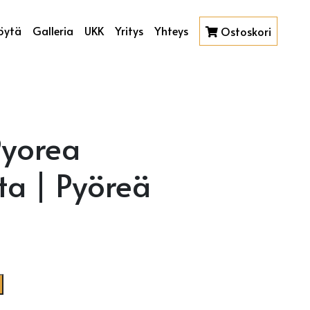
öytä
Galleria
UKK
Yritys
Yhteys
Ostoskori
Pyorea
a | Pyöreä
ta | Pyöreä Suikale määrä