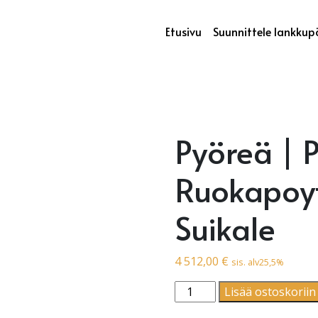
Etusivu
Suunnittele lankkup
Pyöreä | 
Ruokapoyt
Suikale
4 512,00
€
sis. alv25,5%
Pyöreä | Pyorea Ruokapoy
Lisää ostoskoriin