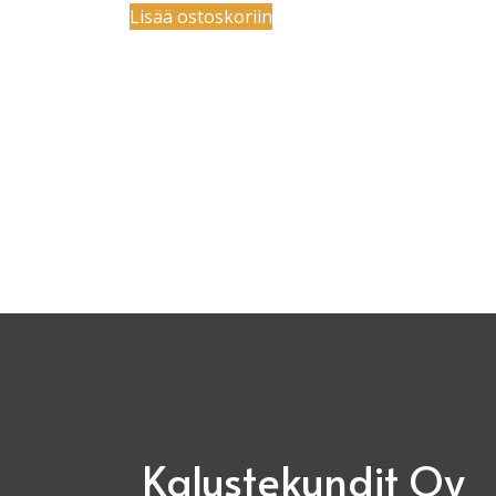
Lisää ostoskoriin
Kalustekundit Oy