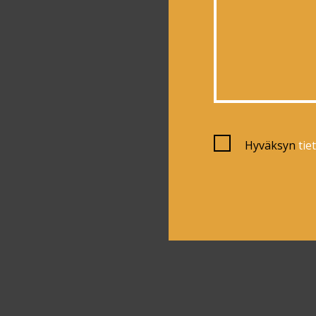
Hyväksyn
tie