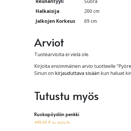
Reunantyyli
Suora
Halkaisija
200 cm
Jalkojen Korkeus
69 cm
Arviot
Tuotearvioita ei vielä ole.
Kirjoita ensimmäinen arvio tuotteelle “Pyö
Sinun on
kirjauduttava sisään
kun haluat kir
Tutustu myös
Ruokapöydän penkki
449,00
€
sis. alv25,5%