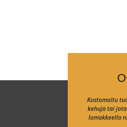
O
Kustomoitu tuo
kehuja tai jot
lomakkeella ni