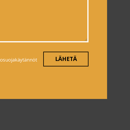
tosuojakäytännöt