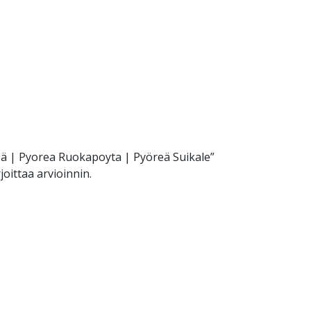
reä | Pyorea Ruokapoyta | Pyöreä Suikale”
joittaa arvioinnin.