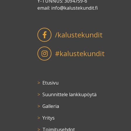
Y-TUNNUS: 3094759-6
email:
info@kalustekundit.fi
/kalustekundit
#kalustekundit
Etusivu
Suunnittele lankkupöytä
Galleria
Yritys
Toimitusehdot