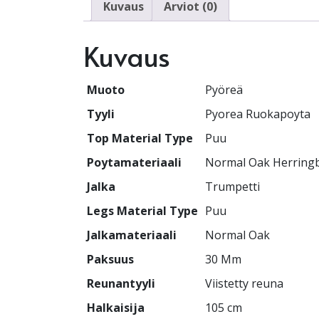
Kuvaus
Arviot (0)
Kuvaus
Muoto
Pyöreä
Tyyli
Pyorea Ruokapoyta
Top Material Type
Puu
Poytamateriaali
Normal Oak Herring
Jalka
Trumpetti
Legs Material Type
Puu
Jalkamateriaali
Normal Oak
Paksuus
30 Mm
Reunantyyli
Viistetty reuna
Halkaisija
105 cm