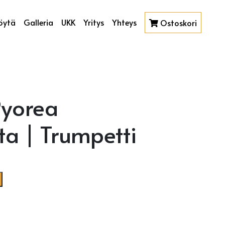
öytä
Galleria
UKK
Yritys
Yhteys
Ostoskori
Pyorea
a | Trumpetti
ta | Trumpetti määrä