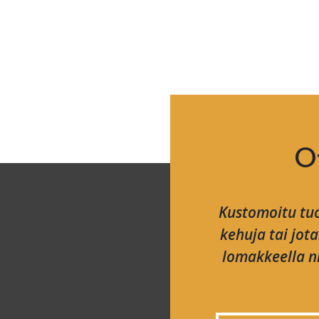
O
Kustomoitu tuo
kehuja tai jot
lomakkeella ni