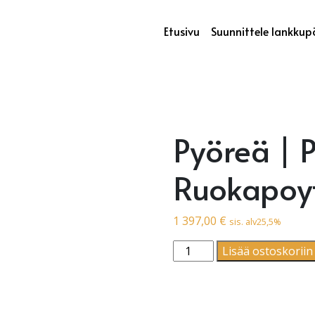
Etusivu
Suunnittele lankkup
Pyöreä | 
Ruokapoyt
1 397,00
€
sis. alv25,5%
Pyöreä | Pyorea Ruokapoy
Lisää ostoskoriin