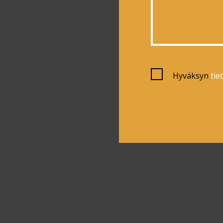
Hyväksyn
tie