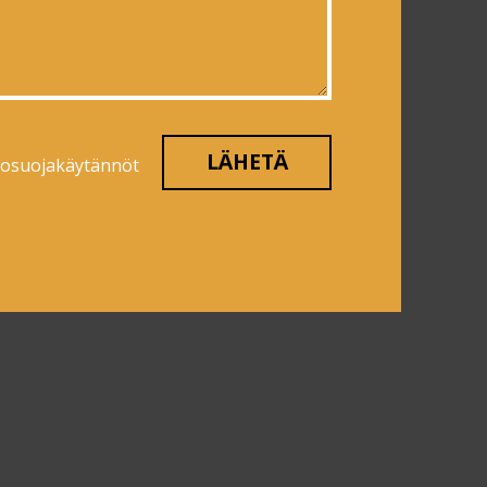
tosuojakäytännöt