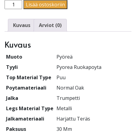
Pyöreä | Pyorea Ruokapoyta | Trumpetti määrä
Lisää ostoskoriin
Kuvaus
Arviot (0)
Kuvaus
Muoto
Pyöreä
Tyyli
Pyorea Ruokapoyta
Top Material Type
Puu
Poytamateriaali
Normal Oak
Jalka
Trumpetti
Legs Material Type
Metalli
Jalkamateriaali
Harjattu Teräs
Paksuus
30 Mm