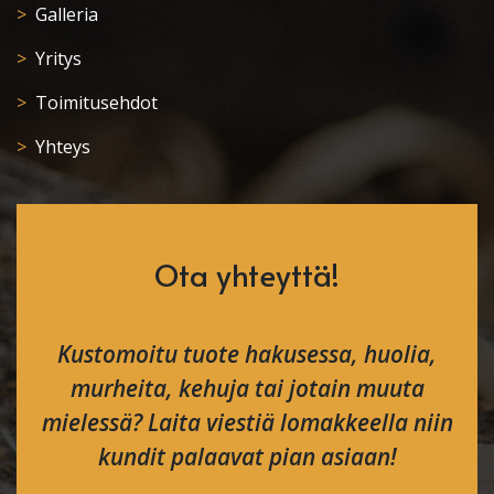
Galleria
Yritys
Toimitusehdot
Yhteys
Ota yhteyttä!
Kustomoitu tuote hakusessa, huolia,
murheita, kehuja tai jotain muuta
mielessä? Laita viestiä lomakkeella niin
kundit palaavat pian asiaan!