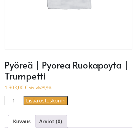
Pyöreä | Pyorea Ruokapoyta |
Trumpetti
1 303,00
€
sis. alv25,5%
Pyöreä | Pyorea Ruokapoyta | Trumpetti määrä
Lisää ostoskoriin
Kuvaus
Arviot (0)