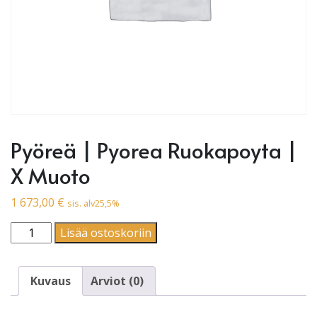
Pyöreä | Pyorea Ruokapoyta |
X Muoto
1 673,00
€
sis. alv25,5%
Pyöreä | Pyorea Ruokapoyta | X Muoto määrä
Lisää ostoskoriin
Kuvaus
Arviot (0)