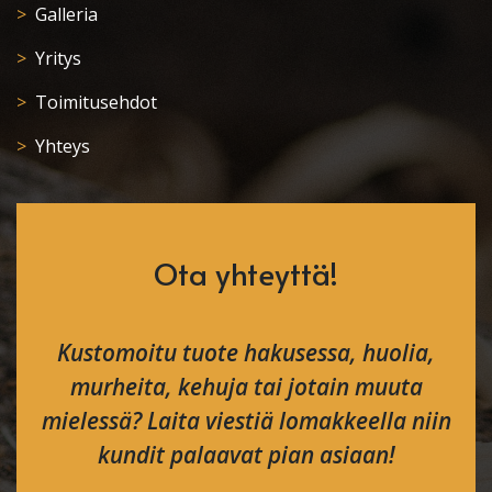
Galleria
Yritys
Toimitusehdot
Yhteys
Ota yhteyttä!
Kustomoitu tuote hakusessa, huolia,
murheita, kehuja tai jotain muuta
mielessä? Laita viestiä lomakkeella niin
kundit palaavat pian asiaan!