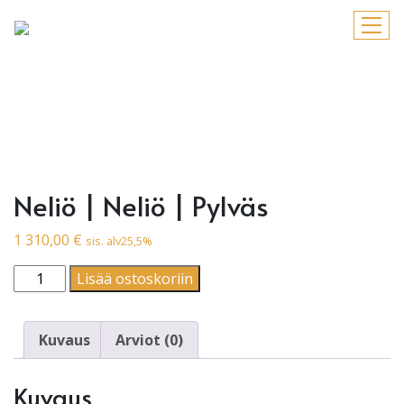
Neliö | Neliö | Pylväs
1 310,00
€
sis. alv25,5%
Neliö | Neliö | Pylväs määrä
Lisää ostoskoriin
Kuvaus
Arviot (0)
Kuvaus