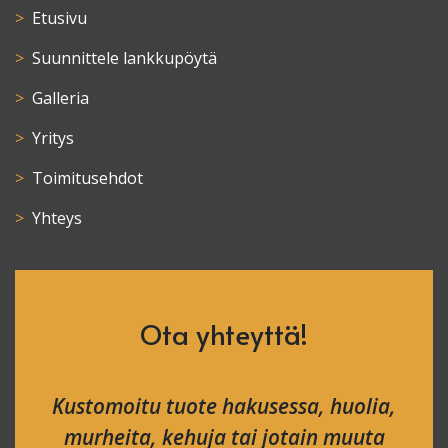
Etusivu
Suunnittele lankkupöytä
Galleria
Yritys
Toimitusehdot
Yhteys
Ota yhteyttä!
Kustomoitu tuote hakusessa, huolia,
murheita, kehuja tai jotain muuta