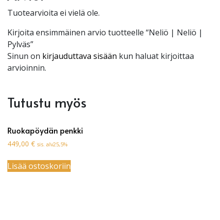
Tuotearvioita ei vielä ole.
Kirjoita ensimmäinen arvio tuotteelle “Neliö | Neliö |
Pylväs”
Sinun on
kirjauduttava sisään
kun haluat kirjoittaa
arvioinnin.
Tutustu myös
Ruokapöydän penkki
449,00
€
sis. alv25,5%
Lisää ostoskoriin