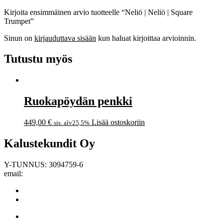
Kirjoita ensimmäinen arvio tuotteelle “Neliö | Neliö | Square
Trumpet”
Sinun on
kirjauduttava sisään
kun haluat kirjoittaa arvioinnin.
Tutustu myös
Ruokapöydän penkki
449,00
€
Lisää ostoskoriin
sis. alv25,5%
Kalustekundit Oy
Y-TUNNUS: 3094759-6
email:
info@kalustekundit.fi
/kalustekundit
#kalustekundit
Etusivu