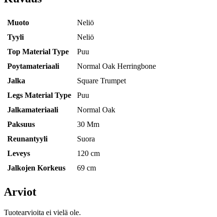
Muoto
Neliö
Tyyli
Neliö
Top Material Type
Puu
Poytamateriaali
Normal Oak Herringbone
Jalka
Square Trumpet
Legs Material Type
Puu
Jalkamateriaali
Normal Oak
Paksuus
30 Mm
Reunantyyli
Suora
Leveys
120 cm
Jalkojen Korkeus
69 cm
Arviot
Tuotearvioita ei vielä ole.