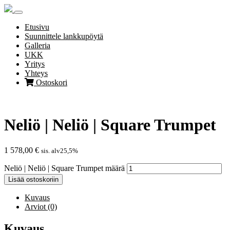
Skip
to
content
Etusivu
Suunnittele lankkupöytä
Galleria
UKK
Yritys
Yhteys
Ostoskori
Neliö | Neliö | Square Trumpet
1 578,00
€
sis. alv25,5%
Neliö | Neliö | Square Trumpet määrä
Lisää ostoskoriin
Kuvaus
Arviot (0)
Kuvaus