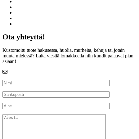
Suunnittele lankkupöytä
Galleria
Yritys
Toimitusehdot
Yhteys
Ota yhteyttä!
Kustomoitu tuote hakusessa, huolia, murheita, kehuja tai jotain
muuta mielessä? Laita viestiä lomakkeella niin kundit palaavat pian
asiaan!